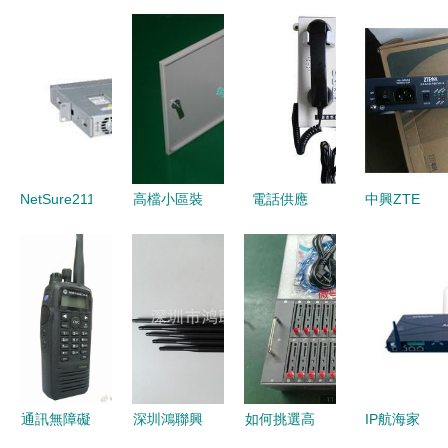
NetSure211
高檔小區裝
電話供應
中興ZTE
C23艾默生
修首選 12
商/生產供
ZXA10
嵌入式通信
芯電信級光
應BGH-6A
F803 8口
電源 穩定
纖配線箱的
防爆擴音對
GPON
可靠的核心
選購與安裝
講電話 廠
ONU設備
動力
指南
家直銷 擴
的價格、廠
音對講電話
家與實拍圖
價格-濟寧
片全解析
通訊無障礙
深圳鴻聯興
如何挑選高
IP航海家
山銀煤礦機