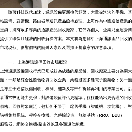
隨著科技迭代加速，通訊設備更新換代頻繁，大量被淘汰的手機、基
站設備、對講機、路由器等通訊產品亟待處理。上海作為中國通信產業的
重鎮，擁有眾多專業的通訊產品回收廠家，它們為個人、企業乃至運營商
提供了環保且經濟的回收解決方案。本文將為您解析上海通訊產品回收的
市場現狀、影響價格的關鍵因素以及選擇正規廠家的注意事項。
一、 上海通訊設備回收市場概況
上海通訊設備回收行業已形成較為成熟的產業鏈。回收廠家主要分為兩大
類：一類是綜合性廢舊物資回收企業，業務涵蓋多種電子廢棄物；另一類
是專注于通信設備回收、檢測、翻新及零部件拆解再利用的專業公司。后
者通常技術能力更強，對設備殘值評估更精準，往往能給出更合理的回收
價格。回收對象廣泛，包括但不限于：廢舊手機（智能機、功能機）、對
講機集群系統、程控交換機、光傳輸設備、無線基站（RRU、BBU）、
服務器、網絡交換機/路由器以及各類通信線纜。