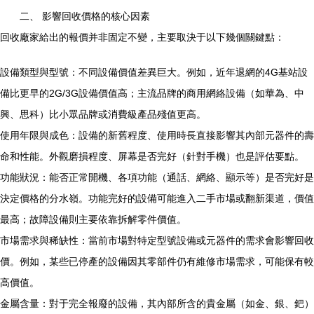
二、 影響回收價格的核心因素
回收廠家給出的報價并非固定不變，主要取決于以下幾個關鍵點：
設備類型與型號：不同設備價值差異巨大。例如，近年退網的4G基站設
備比更早的2G/3G設備價值高；主流品牌的商用網絡設備（如華為、中
興、思科）比小眾品牌或消費級產品殘值更高。
使用年限與成色：設備的新舊程度、使用時長直接影響其內部元器件的壽
命和性能。外觀磨損程度、屏幕是否完好（針對手機）也是評估要點。
功能狀況：能否正常開機、各項功能（通話、網絡、顯示等）是否完好是
決定價格的分水嶺。功能完好的設備可能進入二手市場或翻新渠道，價值
最高；故障設備則主要依靠拆解零件價值。
市場需求與稀缺性：當前市場對特定型號設備或元器件的需求會影響回收
價。例如，某些已停產的設備因其零部件仍有維修市場需求，可能保有較
高價值。
金屬含量：對于完全報廢的設備，其內部所含的貴金屬（如金、銀、鈀）