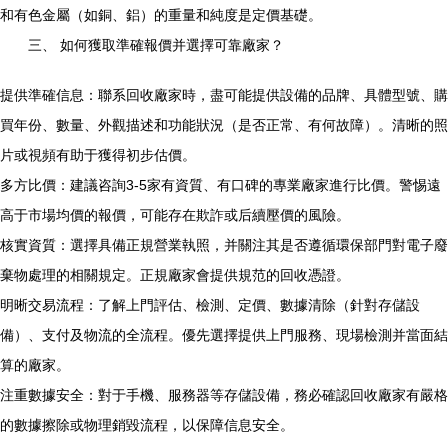
和有色金屬（如銅、鋁）的重量和純度是定價基礎。
三、 如何獲取準確報價并選擇可靠廠家？
提供準確信息：聯系回收廠家時，盡可能提供設備的品牌、具體型號、購
買年份、數量、外觀描述和功能狀況（是否正常、有何故障）。清晰的照
片或視頻有助于獲得初步估價。
多方比價：建議咨詢3-5家有資質、有口碑的專業廠家進行比價。警惕遠
高于市場均價的報價，可能存在欺詐或后續壓價的風險。
核實資質：選擇具備正規營業執照，并關注其是否遵循環保部門對電子廢
棄物處理的相關規定。正規廠家會提供規范的回收憑證。
明晰交易流程：了解上門評估、檢測、定價、數據清除（針對存儲設
備）、支付及物流的全流程。優先選擇提供上門服務、現場檢測并當面結
算的廠家。
注重數據安全：對于手機、服務器等存儲設備，務必確認回收廠家有嚴格
的數據擦除或物理銷毀流程，以保障信息安全。