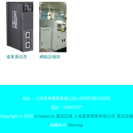
摩托羅拉對
科技推出廠
質量的卡池
開啟海上低
械
講機成沃爾
家批發無線
及其對設備
成本通訊新
瑪超市的新
網卡天線，
穩定性的影
時代，衛星
寵 – 專訪閩
助您搶占通
響
船載設備引
海電子科技
信設備零配
領行業變革
件市場先機
遠東通信亮
網絡設備與
相iote物聯
通訊設備
網展 以通
數字時代的
信設備與方
互聯基石
案，夯實萬
地址：上海市奉賢區新楊公路1800弄2幢2103室
物智聯新地
電話：1306212**
基
Copyright © 2026
m.liadui.cn
通訊設備
上海靈犀實業有限公司
通訊設備
版權所有
Sitemap